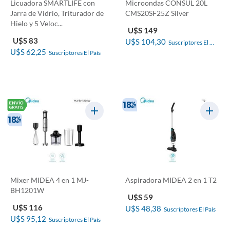
Licuadora SMARTLIFE con
Microondas CONSUL 20L
Jarra de Vidrio, Triturador de
CMS20SF25Z Silver
Hielo y 5 Veloc...
U$S 149
U$S 83
U$S 104,30
Suscriptores El 
U$S 62,25
Suscriptores El País
País
Mixer MIDEA 4 en 1 MJ-
Aspiradora MIDEA 2 en 1 T2
BH1201W
U$S 59
U$S 116
U$S 48,38
Suscriptores El País
U$S 95,12
Suscriptores El País