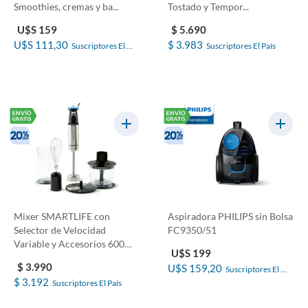
Smoothies, cremas y ba...
Tostado y Tempor...
U$S 159
$ 5.690
U$S 111,30
$ 3.983
Suscriptores El 
Suscriptores El País
País
Mixer SMARTLIFE con
Aspiradora PHILIPS sin Bolsa
Selector de Velocidad
FC9350/51
Variable y Accesorios 600W
U$S 199
S...
$ 3.990
U$S 159,20
Suscriptores El 
$ 3.192
Suscriptores El País
País