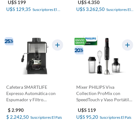
U$S 199
U$S 4.350
U$S 129,35
U$S 3.262,50
Suscriptores El 
Suscriptores El 
País
País
Cafetera SMARTLIFE
Mixer PHILIPS Viva
Expresso Automática con
Collection ProMix con
Espumador y Filtro
SpeedTouch y Vaso Portátil
Permanen...
60...
$ 2.990
U$S 119
$ 2.242,50
U$S 95,20
Suscriptores El País
Suscriptores El País