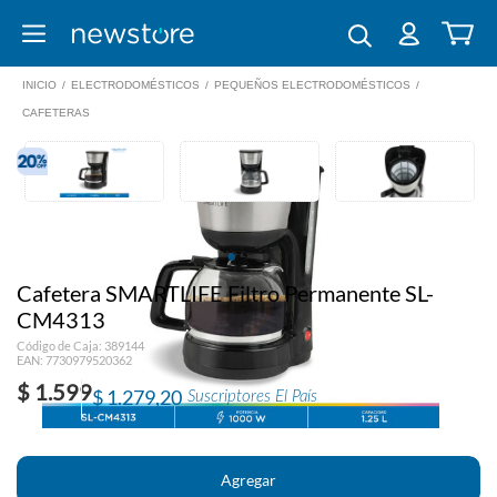
INICIO
/
ELECTRODOMÉSTICOS
/
PEQUEÑOS ELECTRODOMÉSTICOS
/
CAFETERAS
Cafetera SMARTLIFE Filtro Permanente SL-
CM4313
Código de Caja: 389144
EAN: 7730979520362
$ 1.599
$ 1.279,20
Suscriptores El País