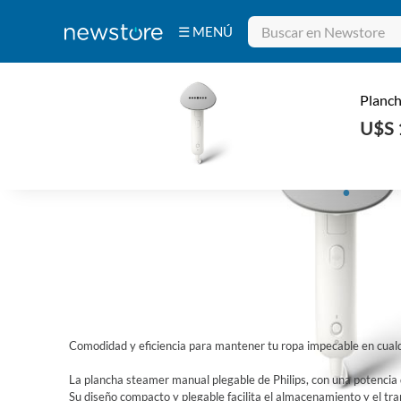
☰ MENÚ
Bebidas
Electrodomésticos
Tecnología
Belleza
Ferretería
INICIO
/
ELECTRODOMÉSTICOS
/
PEQUEÑOS ELECTRODOMÉSTICOS
Deportes y
Fitness
Aire Libre y
Planc
Hogar
U$S 
Comodidad y eficiencia para mantener tu ropa impecable en cualq
La plancha steamer manual plegable de Philips, con una potencia
Su diseño compacto y plegable facilita el almacenamiento y el tra