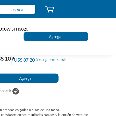
Ingresar
ancha Steamer PHILIPS Manual Plegable
o 1000W STH3020
n Calentamiento Rápido 1000W
TH3020
go de Caja: 562095
 8720389027857
S 109
U$S 87,20
Suscriptores El País
partir:
n prendas colgadas o al ras de una mesa.
 constante, ofrece resultados rápidos y la opción de vestirse