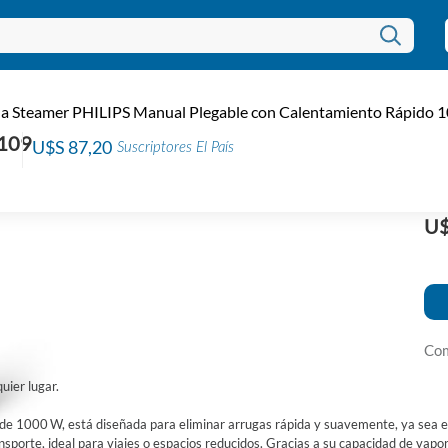
/
PLANCHAS DE ROPA
Pl
ha Steamer PHILIPS Manual Plegable con Calentamiento Rápid
co
109
U$S 87,20
Suscriptores El País
S
Códi
EAN:
U$
Com
uier lugar.
 de 1000 W, está diseñada para eliminar arrugas rápida y suavemente, ya sea e
nsporte, ideal para viajes o espacios reducidos. Gracias a su capacidad de vapor