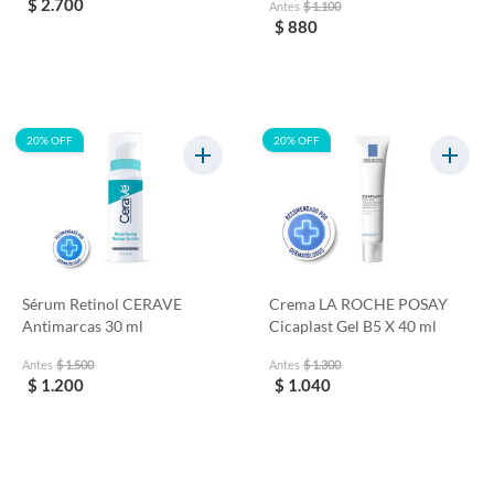
$ 2.700
Antes
$ 1.100
$ 880
20% OFF
20% OFF
Sérum Retinol CERAVE
Crema LA ROCHE POSAY
Antimarcas 30 ml
Cicaplast Gel B5 X 40 ml
Antes
$ 1.500
Antes
$ 1.300
$ 1.200
$ 1.040