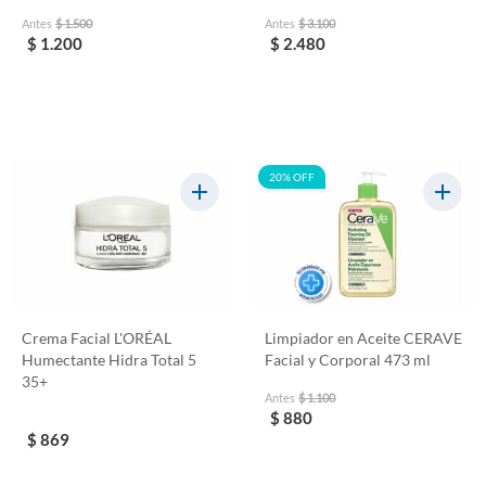
Antes
$ 1.500
Antes
$ 3.100
$ 1.200
$ 2.480
20% OFF
Crema Facial L'ORÉAL
Limpiador en Aceite CERAVE
Humectante Hidra Total 5
Facial y Corporal 473 ml
35+
Antes
$ 1.100
$ 880
$ 869