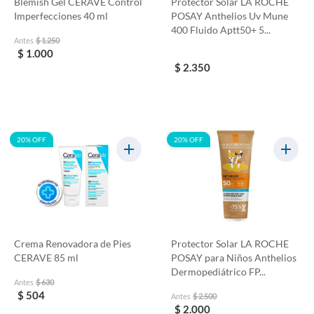
Blemish Gel CERAVE Control
Protector Solar LA ROCHE
Imperfecciones 40 ml
POSAY Anthelios Uv Mune
400 Fluido Aptt50+ 5...
Antes
$ 1.250
$ 1.000
$ 2.350
20% OFF
20% OFF
Crema Renovadora de Pies
Protector Solar LA ROCHE
CERAVE 85 ml
POSAY para Niños Anthelios
Dermopediátrico FP...
Antes
$ 630
$ 504
Antes
$ 2.500
$ 2.000