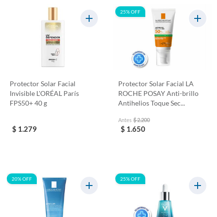
25% OFF
Protector Solar Facial
Protector Solar Facial LA
Invisible L'ORÉAL París
ROCHE POSAY Anti-brillo
FPS50+ 40 g
Antihelios Toque Sec...
Antes
$ 2.200
$ 1.279
$ 1.650
20% OFF
25% OFF