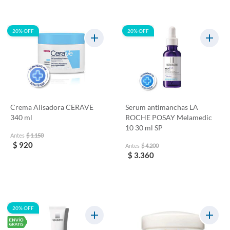
20% OFF
20% OFF
Crema Alisadora CERAVE
Serum antimanchas LA
340 ml
ROCHE POSAY Melamedic
10 30 ml SP
Antes
$ 1.150
$ 920
Antes
$ 4.200
$ 3.360
20% OFF