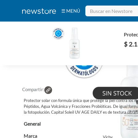
☰ MENÚ
Bebidas
Electrodomésticos
Tecnología
Belleza
Ferretería
INICIO
/
BELLEZA
/
PIEL
/
PROTECTORES SOLARES
Deportes y
Fitness
Aire Libre y
Protector Solar VICHY Capital Soleil
Protec
Hogar
Antimanchas FPS50 50 ml
$ 2.
Código de Caja: 506196
EAN: 3337875762298
$ 2.150
Compartir:
Protector solar con formula única que protege la piel contra los
Péptidos, Agua Volcánica y Fracciones Probióticas. De igual forma 
la fotopolución. Capital Soleil UV AGE DAILY es de textura ultrafl
General
Marca
Vichy