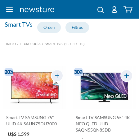
Smart TVs
INICIO
/
TECNOLOGÍA
/
SMART TVS
(1 - 10 DE 10)
Smart TV SAMSUNG 75"
Smart TV SAMSUNG 55" 4K
UHD 4K SAUN75DU7000
NEO QLED UHD
SAQN55QN85DB
U$S 1.599