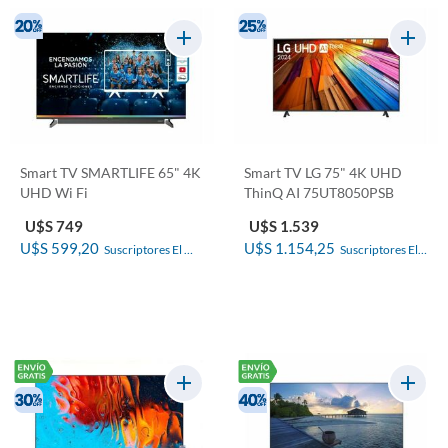
Smart TV SMARTLIFE 65" 4K
Smart TV LG 75" 4K UHD
UHD Wi Fi
ThinQ AI 75UT8050PSB
U$S 749
U$S 1.539
U$S 599,20
U$S 1.154,25
Suscriptores El 
Suscriptores El 
País
País