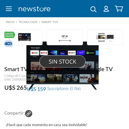
INICIO
/
TECNOLOGÍA
/
SMART TVS
Smart TV LEXA 32" LED HD con Google TV
Código de Caja: 556842
EAN: 2500005568423
U$S 265
U$S 159
Suscriptores El País
Compartir:
¡Hacé que cada momento en casa sea inolvidable!