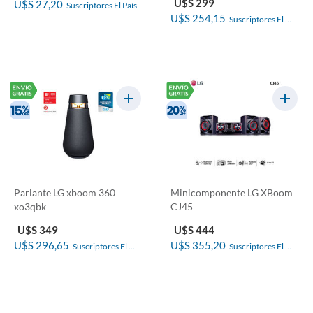
U$S 299
U$S 27,20
Suscriptores El País
U$S 254,15
Suscriptores El 
País
Parlante LG xboom 360
Minicomponente LG XBoom
xo3qbk
CJ45
U$S 349
U$S 444
U$S 296,65
U$S 355,20
Suscriptores El 
Suscriptores El 
País
País