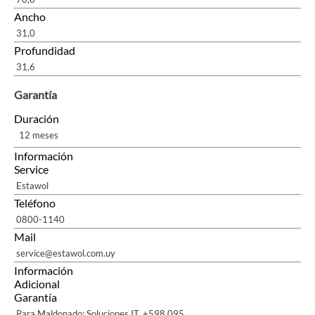
Ancho
31,0
Profundidad
31,6
Garantía
Duración
12 meses
Información
Service
Estawol
Teléfono
0800-1140
Mail
service@estawol.com.uy
Información
Adicional
Garantía
Para Maldonado: Soluciones IT, +598 095