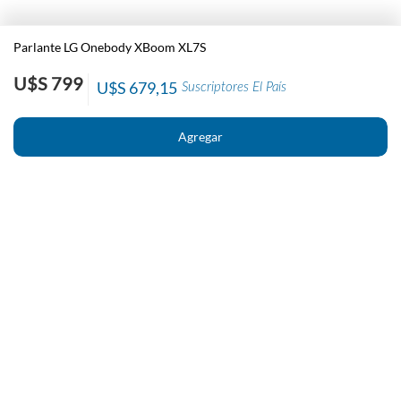
Parlante LG Onebody XBoom XL7S
U$S 799
U$S 679,15
Suscriptores El País
Nosotros
Contacto
El País
Información
Políticas generales de Newstore