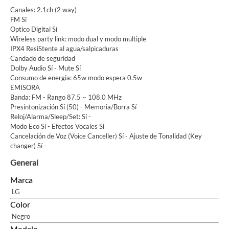
Canales: 2.1ch (2 way)
FM Sí
Optico Digital Sí
Wireless party link: modo dual y modo multiple
IPX4 ResiStente al agua/salpicaduras
Candado de seguridad
Dolby Audio Sí - Mute Sí
Consumo de energia: 65w modo espera 0.5w
EMISORA
Banda: FM - Rango 87.5 ~ 108.0 MHz
Presintonización Sí (50) - Memoria/Borra Sí
Reloj/Alarma/Sleep/Set: Sí -
Modo Eco Sí - Efectos Vocales Sí
Cancelación de Voz (Voice Canceller) Sí - Ajuste de Tonalidad (Key
changer) Sí -
General
Marca
LG
Color
Negro
Modelo