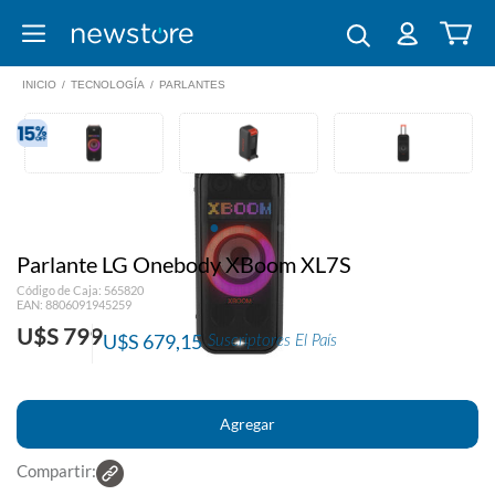
INICIO
/
TECNOLOGÍA
/
PARLANTES
Parlante LG Onebody XBoom XL7S
Código de Caja: 565820
EAN: 8806091945259
U$S 799
U$S 679,15
Suscriptores El País
Compartir: