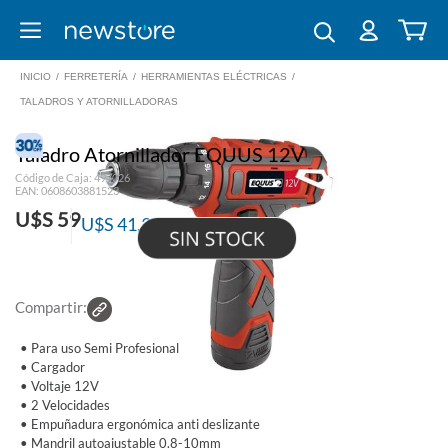
INICIO
/
FERRETERÍA
/
HERRAMIENTAS ELÉCTRICAS
/
TALADROS Y ATORNILLADORAS
Taladro Atornillador EQUUS 12V
Código de Caja: 497026
EAN: 0608603881523
U$S 59
U$S 41,30
Suscriptores El País
Compartir:
• Para uso Semi Profesional
• Cargador
• Voltaje 12V
• 2 Velocidades
• Empuñadura ergonómica anti deslizante
• Mandril autoajustable 0.8-10mm