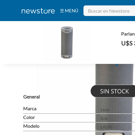
☰ MENÚ
Bebidas
Electrodomésticos
Tecnología
Belleza
Ferretería
INICIO
/
TECNOLOGÍA
/
PARLANTES
Deportes y
Fitness
Aire Libre y
Parlan
Hogar
U$S 
General
Marca
Lexa
Color
Gris
Modelo
LX595