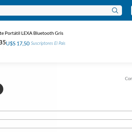
Pa
te Portátil LEXA Bluetooth Gris
Códi
35
U$S 17,50
Suscriptores El País
EAN:
U$
Com