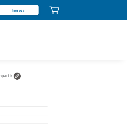
Ingresar
rlante Portátil LEXA Bluetooth Gris
go de Caja: 550401
 2500005504018
S 35
U$S 17,50
Suscriptores El País
partir: