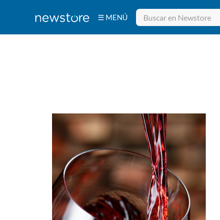
☰ MENÚ
Bebidas
Electrodomésticos
Tecnología
Belleza
Ferretería
Deportes y
Fitness
Aire Libre y
Hogar