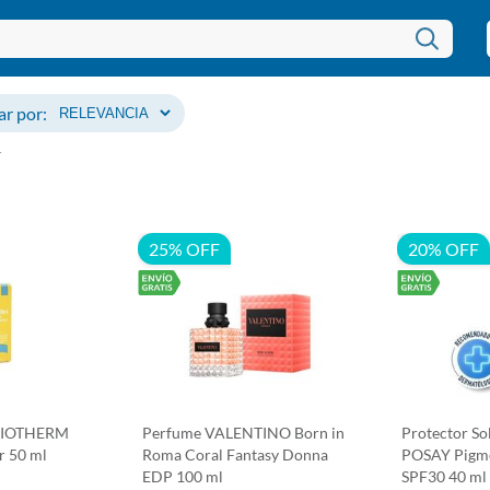
r por:
1
25% OFF
20% OFF
 BIOTHERM
Perfume VALENTINO Born in
Protector S
r 50 ml
Roma Coral Fantasy Donna
POSAY Pigme
EDP 100 ml
SPF30 40 ml