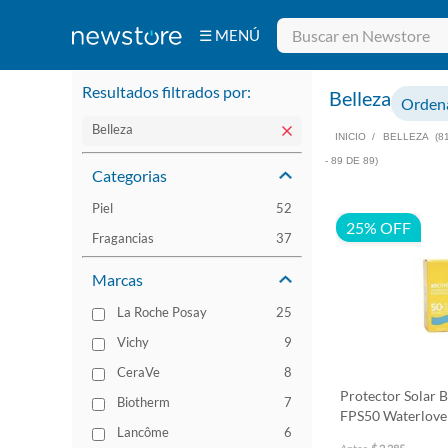
☰ MENÚ
Bebidas
Electrodomésticos
Tecnología
Belleza
Ferretería
Resultados filtrados por:
Deportes y
Belleza
Fitness
Ordena
Aire Libre y
Hogar
Belleza
INICIO
/
BELLEZA
(8
- 89 DE 89)
Categorias
Piel
52
25% OFF
Fragancias
37
Marcas
La Roche Posay
25
Vichy
9
CeraVe
8
Protector Solar
Biotherm
7
FPS50 Waterlove
Lancôme
6