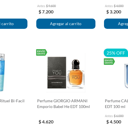
Antes
$ 9.600
Antes
$ 4.000
$ 7.200
$ 3.200
25% OFF
tuel Bi-Facil
Perfume GIORGIO ARMANI
Perfume CAL
Emporio Babel He EDT 100ml
EDT 100 ml
Antes
$ 6.000
$ 4.620
$ 4.500