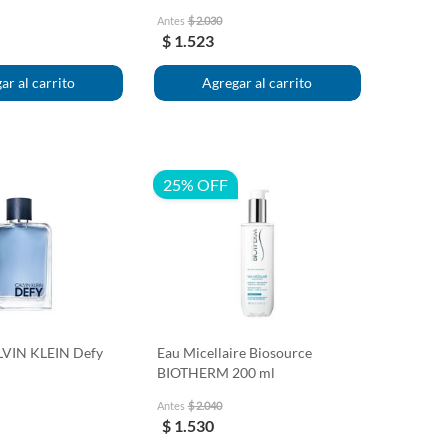
Antes
$ 2.030
$ 1.523
25% OFF
VIN KLEIN Defy
Eau Micellaire Biosource
BIOTHERM 200 ml
Antes
$ 2.040
$ 1.530