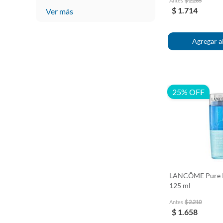
Antes
$ 2.285
$ 1.714
Ver más
25% OFF
LANCÔME Pure Ri
125 ml
Antes
$ 2.210
$ 1.658