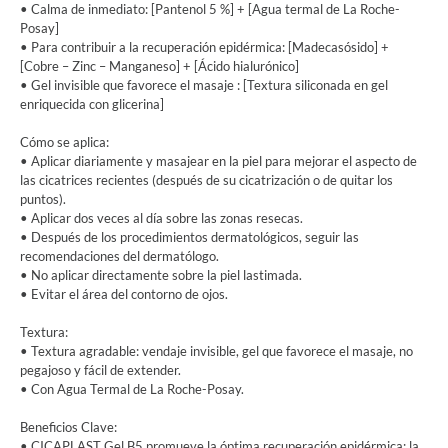
• Calma de inmediato: [Pantenol 5 %] + [Agua termal de La Roche-
Posay]
• Para contribuir a la recuperación epidérmica: [Madecasósido] +
[Cobre – Zinc – Manganeso] + [Ácido hialurónico]
• Gel invisible que favorece el masaje : [Textura siliconada en gel
enriquecida con glicerina]
Cómo se aplica:
• Aplicar diariamente y masajear en la piel para mejorar el aspecto de
las cicatrices recientes (después de su cicatrización o de quitar los
puntos).
• Aplicar dos veces al día sobre las zonas resecas.
• Después de los procedimientos dermatológicos, seguir las
recomendaciones del dermatólogo.
• No aplicar directamente sobre la piel lastimada.
• Evitar el área del contorno de ojos.
Textura:
• Textura agradable: vendaje invisible, gel que favorece el masaje, no
pegajoso y fácil de extender.
• Con Agua Termal de La Roche-Posay.
Beneficios Clave:
• CICAPLAST Gel B5 promueve la óptima recuperación epidérmica: la