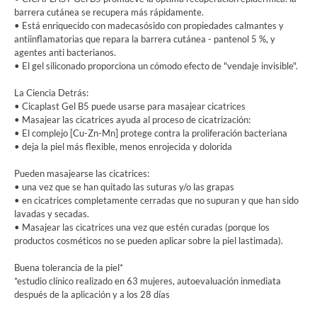
barrera cutánea se recupera más rápidamente.
• Está enriquecido con madecasósido con propiedades calmantes y
antiinflamatorias que repara la barrera cutánea - pantenol 5 %, y
agentes anti bacterianos.
• El gel siliconado proporciona un cómodo efecto de "vendaje invisible".
La Ciencia Detrás:
• Cicaplast Gel B5 puede usarse para masajear cicatrices
• Masajear las cicatrices ayuda al proceso de cicatrización:
• El complejo [Cu-Zn-Mn] protege contra la proliferación bacteriana
• deja la piel más flexible, menos enrojecida y dolorida
Pueden masajearse las cicatrices:
• una vez que se han quitado las suturas y/o las grapas
• en cicatrices completamente cerradas que no supuran y que han sido
lavadas y secadas.
• Masajear las cicatrices una vez que estén curadas (porque los
productos cosméticos no se pueden aplicar sobre la piel lastimada).
Buena tolerancia de la piel*
*estudio clínico realizado en 63 mujeres, autoevaluación inmediata
después de la aplicación y a los 28 días