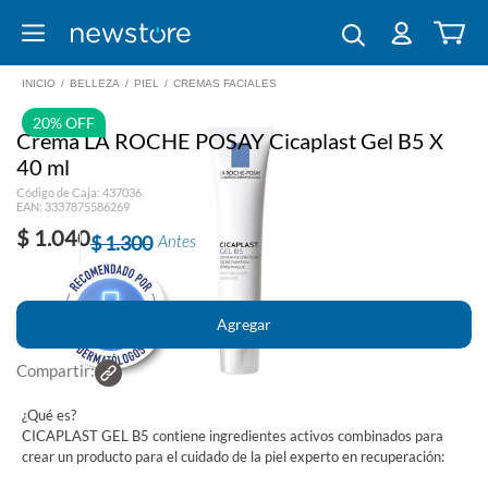
INICIO
/
BELLEZA
/
PIEL
/
CREMAS FACIALES
20% OFF
Crema LA ROCHE POSAY Cicaplast Gel B5 X
40 ml
Código de Caja: 437036
EAN: 3337875586269
$ 1.040
$ 1.300
Antes
Compartir:
¿Qué es?
CICAPLAST GEL B5 contiene ingredientes activos combinados para
crear un producto para el cuidado de la piel experto en recuperación: