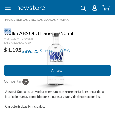
INICIO
/
BEBIDAS
/
BEBIDAS BLANCAS
/
VODKA
Vodka ABSOLUT Sueca 750 ml
Código de Caja: 333989
EAN: 7312040017010
$ 1.195
$ 896,25
Suscriptores El País
Compartir:
Absolut Sueca es un vodka premium que representa la esencia de la
tradición sueca, conocido por su pureza y suavidad excepcionales.
Características Principales: