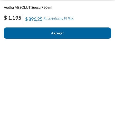
Vodka ABSOLUT Sueca 750 ml
$ 1.195
$ 896,25
Suscriptores El País
Nosotros
Contacto
El País
Información
Políticas generales de Newstore
Preguntas Frecuentes
Políticas de cambio y devolución
Condiciones importantes