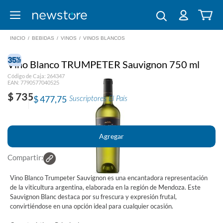
INICIO
/
BEBIDAS
/
VINOS
/
VINOS BLANCOS
Vino Blanco TRUMPETER Sauvignon 750 ml
Código de Caja: 264347
EAN: 7790577040525
$ 735
$ 477,75
Suscriptores El País
Compartir:
Vino Blanco Trumpeter Sauvignon es una encantadora representación
de la viticultura argentina, elaborada en la región de Mendoza. Este
Sauvignon Blanc destaca por su frescura y expresión frutal,
convirtiéndose en una opción ideal para cualquier ocasión.