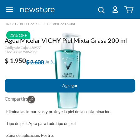
INICIO
/
BELLEZA
/
PIEL
/
LIMPIEZA FACIAL
25% OFF
Agua Micelar VICHY Piel Mixta Grasa 200 ml
Código de Caja: 436977
EAN: 3337875862066
$ 1.950
$ 2.600
Antes
Compartir:
Elimina las impurezas y protege la piel de la contaminación.
Tipo de piel: Apta para todo tipo de piel
Zona de aplicación: Rostro.