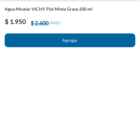
Agua Micelar VICHY Piel Mixta Grasa 200 ml
$ 1.950
$ 2.600
Antes
Nosotros
Contacto
El País
Información
Políticas generales de Newstore
Preguntas Frecuentes
Políticas de cambio y devolución
Condiciones importantes