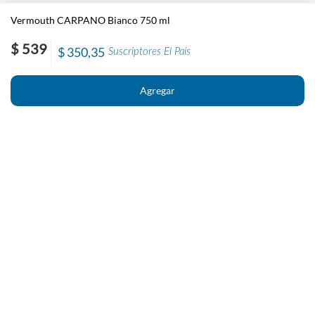
Vermouth CARPANO Bianco 750 ml
$ 539
$ 350,35
Suscriptores El País
Nosotros
Contacto
El País
Información
Políticas generales de Newstore
Preguntas Frecuentes
Políticas de cambio y devolución
Condiciones importantes