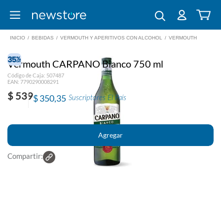
INICIO
/
BEBIDAS
/
VERMOUTH Y APERITIVOS CON ALCOHOL
/
VERMOUTH
Vermouth CARPANO Bianco 750 ml
Código de Caja: 507487
EAN: 7790290008291
$ 539
$ 350,35
Suscriptores El País
Compartir: