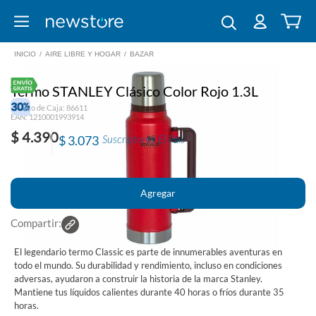
INICIO
/
AIRE LIBRE Y HOGAR
/
BAZAR
Termo STANLEY Clásico Color Rojo 1.3L
Código de Caja: 86611
EAN: 1210001993914
$ 4.390
$ 3.073
Suscriptores El País
Compartir:
El legendario termo Classic es parte de innumerables aventuras en
todo el mundo. Su durabilidad y rendimiento, incluso en condiciones
adversas, ayudaron a construir la historia de la marca Stanley.
Mantiene tus líquidos calientes durante 40 horas o fríos durante 35
horas.