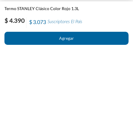
Termo STANLEY Clásico Color Rojo 1.3L
$ 4.390
$ 3.073
Suscriptores El País
Nosotros
Contacto
El País
Información
Políticas generales de Newstore
Preguntas Frecuentes
Políticas de cambio y devolución
Condiciones importantes