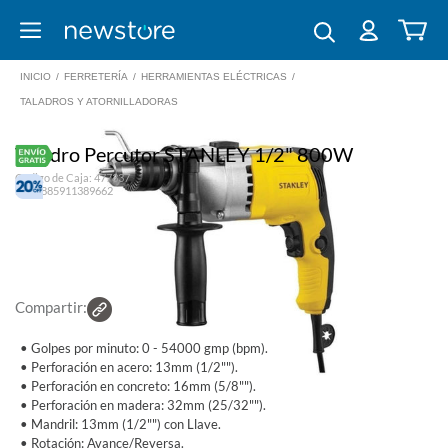
INICIO
/
FERRETERÍA
/
HERRAMIENTAS ELÉCTRICAS
/
TALADROS Y ATORNILLADORAS
Taladro Percutor STANLEY 1/2" 800W
Código de Caja: 477337
EAN: 885911389662
Compartir:
• Golpes por minuto: 0 - 54000 gmp (bpm).
• Perforación en acero: 13mm (1/2"").
• Perforación en concreto: 16mm (5/8"").
• Perforación en madera: 32mm (25/32"").
• Mandril: 13mm (1/2"") con Llave.
• Rotación: Avance/Reversa.