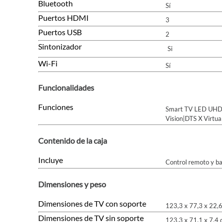
Bluetooth
Sí
Puertos HDMI
3
Puertos USB
2
Sintonizador
Si
Wi-Fi
Sí
Funcionalidades
Funciones
Smart TV LED UHD|V
Vision|DTS X Virtua
Contenido de la caja
Incluye
Control remoto y b
Dimensiones y peso
Dimensiones de TV con soporte
123,3 x 77,3 x 22,6
Dimensiones de TV sin soporte
123,3 x 71,1 x 7,4 