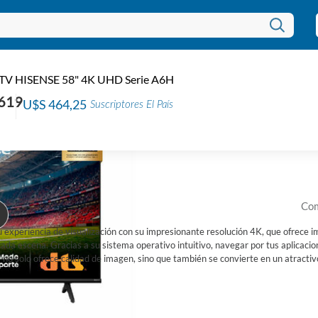
Sm
 TV HISENSE 58" 4K UHD Serie A6H
A
619
U$S 464,25
Suscriptores El País
Códi
EAN:
U$
Com
periencia de visualización con su impresionante resolución 4K, que ofrece im
ada escena. Gracias a su sistema operativo intuitivo, navegar por tus aplicacio
no solo ofrece calidad de imagen, sino que también se convierte en un atracti