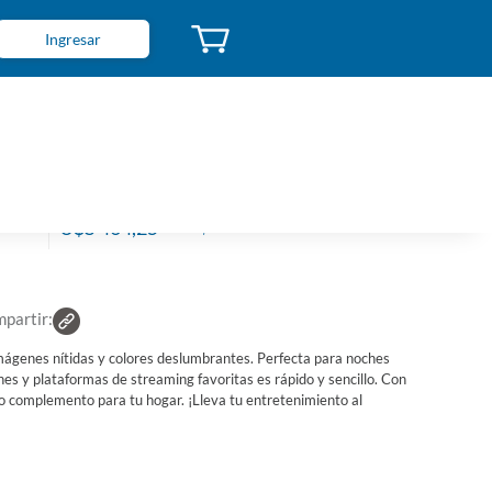
Ingresar
art TV HISENSE 58" 4K UHD Serie
6H
go de Caja: 550473
 6942147484654
S 619
U$S 464,25
Suscriptores El País
partir:
ágenes nítidas y colores deslumbrantes. Perfecta para noches
nes y plataformas de streaming favoritas es rápido y sencillo. Con
vo complemento para tu hogar. ¡Lleva tu entretenimiento al