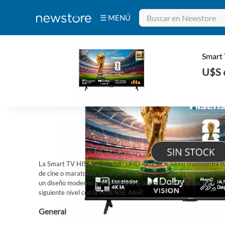
☰ MENÚ
Bebidas
Electrodomésticos
Tecnología
Belleza
Ferretería
INICIO
/
TECNOLOGÍA
/
SMART TVS
Deportes y
Fitness
Aire Libre y
Smart
Hogar
U$S 
La Smart TV HISENSE de 58” UHD 4K (Serie A6H) transforma tu ex
de cine o maratones de series, su pantalla amplia te sumerge en c
un diseño moderno que se adapta a cualquier decoración, esta TV 
siguiente nivel con la HISENSE A6H!
General