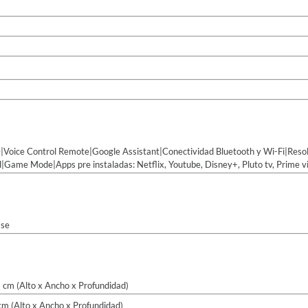
oice Control Remote|Google Assistant|Conectividad Bluetooth y Wi-Fi|Reso
l|Game Mode|Apps pre instaladas: Netflix, Youtube, Disney+, Pluto tv, Prime v
ase
 cm (Alto x Ancho x Profundidad)
cm (Alto x Ancho x Profundidad)