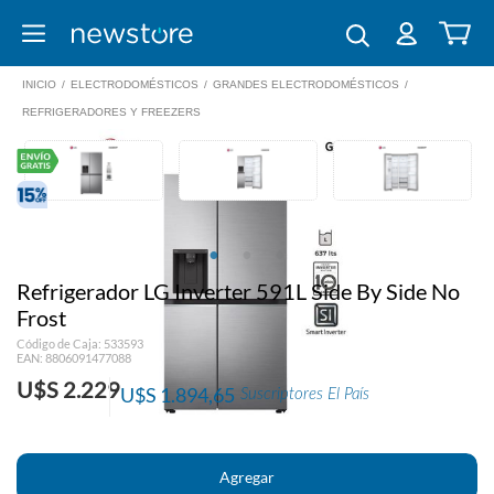
INICIO
/
ELECTRODOMÉSTICOS
/
GRANDES ELECTRODOMÉSTICOS
/
REFRIGERADORES Y FREEZERS
Refrigerador LG Inverter 591L Side By Side No
Frost
Código de Caja: 533593
EAN: 8806091477088
U$S 2.229
U$S 1.894,65
Suscriptores El País