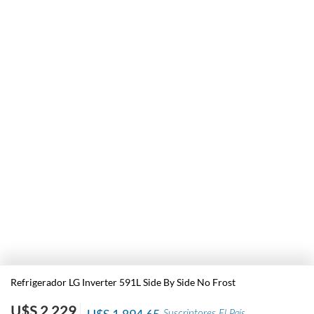
Refrigerador LG Inverter 591L Side By Side No Frost
U$S 2.229
U$S 1.894,65
Suscriptores El País