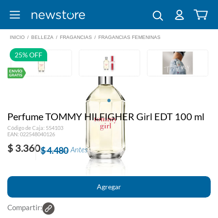
INICIO
/
BELLEZA
/
FRAGANCIAS
/
FRAGANCIAS FEMENINAS
25% OFF
Perfume TOMMY HILFIGHER Girl EDT 100 ml
Código de Caja: 554103
EAN: 022548040126
$ 3.360
$ 4.480
Antes
Compartir: