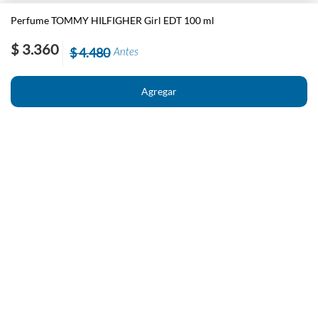
Perfume TOMMY HILFIGHER Girl EDT 100 ml
$ 3.360
$ 4.480
Antes
Nosotros
Contacto
El País
Información
Políticas generales de Newstore
Preguntas Frecuentes
Políticas de cambio y devolución
Condiciones importantes