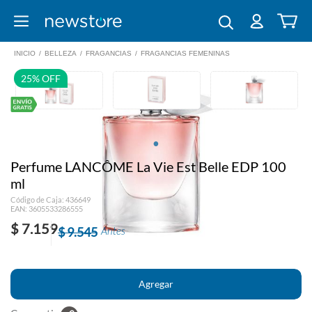
INICIO
/
BELLEZA
/
FRAGANCIAS
/
FRAGANCIAS FEMENINAS
25% OFF
Perfume LANCÔME La Vie Est Belle EDP 100
ml
Código de Caja: 436649
EAN: 3605533286555
$ 7.159
$ 9.545
Antes