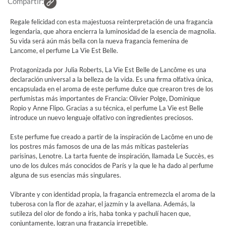
Compartir:
Regale felicidad con esta majestuosa reinterpretación de una fragancia
legendaria, que ahora encierra la luminosidad de la esencia de magnolia.
Su vida será aún más bella con la nueva fragancia femenina de
Lancome, el perfume La Vie Est Belle.
Protagonizada por Julia Roberts, La Vie Est Belle de Lancôme es una
declaración universal a la belleza de la vida. Es una firma olfativa única,
encapsulada en el aroma de este perfume dulce que crearon tres de los
perfumistas más importantes de Francia: Olivier Polge, Dominique
Ropio y Anne Flipo. Gracias a su técnica, el perfume La Vie est Belle
introduce un nuevo lenguaje olfativo con ingredientes preciosos.
Este perfume fue creado a partir de la inspiración de Lacôme en uno de
los postres más famosos de una de las más míticas pastelerías
parisinas, Lenotre. La tarta fuente de inspiración, llamada Le Succès, es
uno de los dulces más conocidos de París y la que le ha dado al perfume
alguna de sus esencias más singulares.
Vibrante y con identidad propia, la fragancia entremezcla el aroma de la
tuberosa con la flor de azahar, el jazmín y la avellana. Además, la
sutileza del olor de fondo a iris, haba tonka y pachulí hacen que,
conjuntamente, logran una fragancia irrepetible.