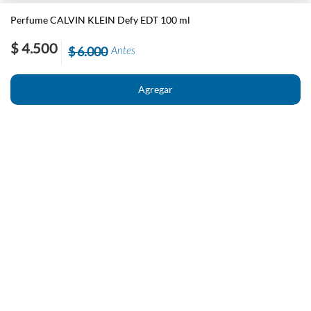
Perfume CALVIN KLEIN Defy EDT 100 ml
$ 4.500
$ 6.000
Antes
Nosotros
Contacto
El País
Información
Políticas generales de Newstore
Preguntas Frecuentes
Políticas de cambio y devolución
Condiciones importantes