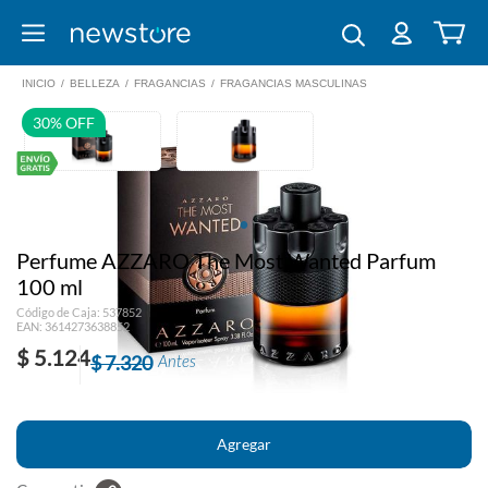
INICIO
/
BELLEZA
/
FRAGANCIAS
/
FRAGANCIAS MASCULINAS
30% OFF
Perfume AZZARO The Most Wanted Parfum
100 ml
Código de Caja: 537852
EAN: 3614273638852
$ 5.124
$ 7.320
Antes