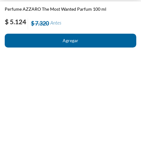
Perfume AZZARO The Most Wanted Parfum 100 ml
$ 5.124
$ 7.320
Antes
Nosotros
Contacto
El País
Información
Políticas generales de Newstore
Preguntas Frecuentes
Políticas de cambio y devolución
Condiciones importantes