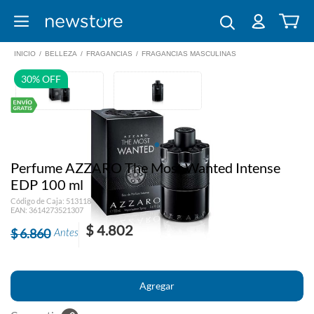
INICIO
/
BELLEZA
/
FRAGANCIAS
/
FRAGANCIAS MASCULINAS
30% OFF
Perfume AZZARO The Most Wanted Intense
EDP 100 ml
Código de Caja: 513118
EAN: 3614273521307
$ 4.802
$ 6.860
Antes