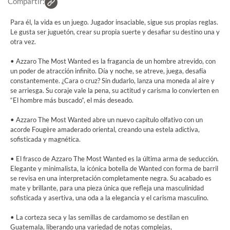
Compartir:
Para él, la vida es un juego. Jugador insaciable, sigue sus propias reglas.
Le gusta ser juguetón, crear su propia suerte y desafiar su destino una y
otra vez.
• Azzaro The Most Wanted es la fragancia de un hombre atrevido, con
un poder de atracción infinito. Día y noche, se atreve, juega, desafía
constantemente. ¿Cara o cruz? Sin dudarlo, lanza una moneda al aire y
se arriesga. Su coraje vale la pena, su actitud y carisma lo convierten en
“El hombre más buscado”, el más deseado.
• Azzaro The Most Wanted abre un nuevo capítulo olfativo con un
acorde Fougère amaderado oriental, creando una estela adictiva,
sofisticada y magnética.
• El frasco de Azzaro The Most Wanted es la última arma de seducción.
Elegante y minimalista, la icónica botella de Wanted con forma de barril
se revisa en una interpretación completamente negra. Su acabado es
mate y brillante, para una pieza única que refleja una masculinidad
sofisticada y asertiva, una oda a la elegancia y el carisma masculino.
• La corteza seca y las semillas de cardamomo se destilan en
Guatemala, liberando una variedad de notas complejas,