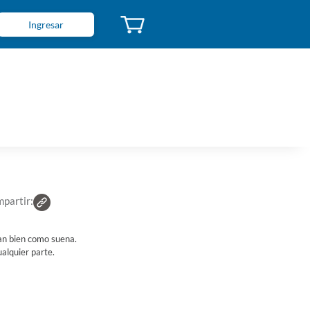
Ingresar
rlante JBL GO3 Bluetooth Resistencia al
ua y Polvo Rojo
go de Caja: 525188
 6925281975523
S 69
partir:
 tan bien como suena.
ualquier parte.