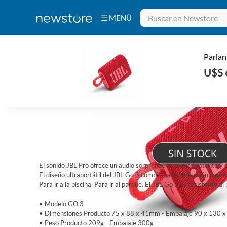
☰ MENÚ
Bebidas
Electrodomésticos
Tecnología
Belleza
Ferretería
INICIO
/
TECNOLOGÍA
/
PARLANTES
Deportes y
Fitness
Aire Libre y
Parlan
Hogar
U$S 
El sonido JBL Pro ofrece un audio sorprendentemente potente y 
El diseño ultraportátil del JBL Go 3 combina a la perfección con lo
Para ir a la piscina. Para ir al parque. El JBL Go 3 es resistente 
• Modelo GO 3
• Dimensiones Producto 75 x 88 x 41mm - Embalaje 90 x 130
• Peso Producto 209g - Embalaje 300g