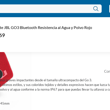
Pa
te JBL GO3 Bluetooth Resistencia al Agua y Polvo Rojo
Ag
69
Códi
EAN:
U$
Com
unos graves impactantes desde el tamaño ultracompacto del Go 3.
s últimos estilos, y sus coloridos tejidos y detalles expresivos hacen que luzca
al polvo y al agua conforme a la norma IP67 para que puedas llevar tu altavoz a c
 x 45mm