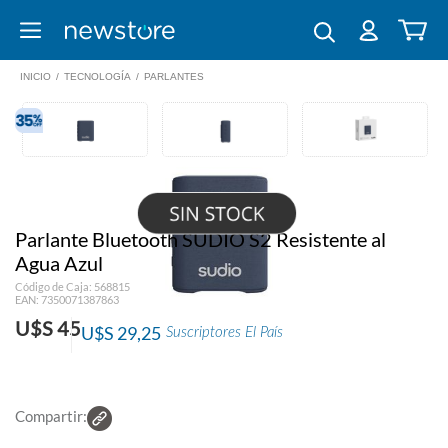
INICIO
/
TECNOLOGÍA
/
PARLANTES
Parlante Bluetooth SUDIO S2 Resistente al
Agua Azul
Código de Caja: 568815
EAN: 7350071387863
U$S 45
U$S 29,25
Suscriptores El País
Compartir: