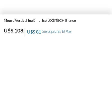
Mouse Vertical Inalámbrico LOGITECH Blanco
U$S 108
U$S 81
Suscriptores El País
Nosotros
Contacto
El País
Información