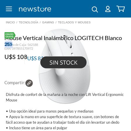
INICIO
/
TECNOLOGÍA
/
GAMING
/
TECLADOS Y MOUSES
Mouse Vertical Inalámbrico LOGITECH Blanco
Código de Caja: 562188
EAN: 097855170972
U$S 108
U$S 81
Suscriptores El País
Compartir:
Disfruta de confort de la mañana a la noche con Lift Vertical Ergonomic
Mouse
• Una opción ideal para manos pequeñas y medianas
• Apoya la mano en una superficie de textura suave, con botones de
fácil acceso que te ayudan a trabajar todo el día sin levantar un dedo
• Incluso tiene un área para el pulgar