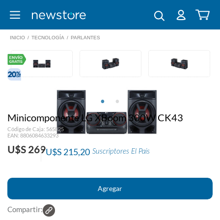
INICIO
/
TECNOLOGÍA
/
PARLANTES
Minicomponente LG XBoom 300W CK43
Código de Caja: 565825
EAN: 8806084633293
U$S 269
U$S 215,20
Suscriptores El País
Compartir: