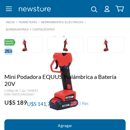
INICIO
/
FERRETERÍA
/
HERRAMIENTAS ELÉCTRICAS
/
BORDEADORAS Y CORTACÉSPED
Mini Podadora EQUUS Inalámbrica a Batería
20V
Código de Caja: 564843
EAN: 0603134626667
U$S 189
U$S 141,75
Suscriptores El País