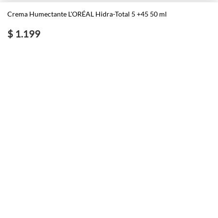
Crema Humectante L'ORÉAL Hidra-Total 5 +45 50 ml
$ 1.199
Nosotros
Contacto
El País
Información
Políticas generales de Newstore
Preguntas Frecuentes
Políticas de cambio y devolución
Condiciones importantes