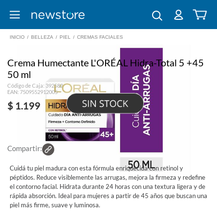
INICIO
/
BELLEZA
/
PIEL
/
CREMAS FACIALES
Crema Humectante L'ORÉAL Hidra-Total 5 +45
50 ml
Código de Caja: 392582
EAN: 7509552912005
$ 1.199
Compartir:
Cuidá tu piel madura con esta fórmula enriquecida con retinol y
péptidos. Reduce visiblemente las arrugas, mejora la firmeza y redefine
el contorno facial. Hidrata durante 24 horas con una textura ligera y de
rápida absorción. Ideal para mujeres a partir de 45 años que buscan una
piel más firme, suave y luminosa.