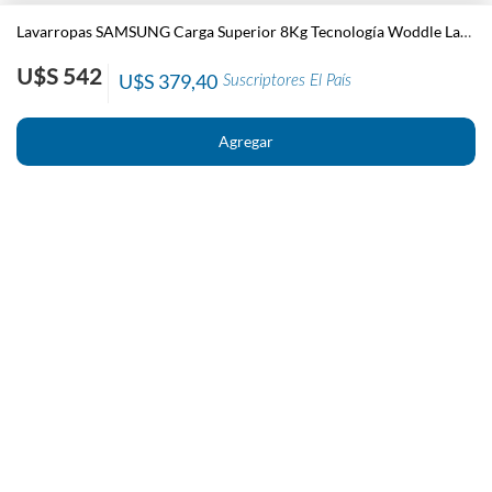
Lavarropas SAMSUNG Carga Superior 8Kg Tecnología Woddle Lavado Rápido
U$S 542
U$S 379,40
Suscriptores El País
Nosotros
Contacto
El País
Información
Políticas generales de Newstore
Preguntas Frecuentes
Políticas de cambio y devolución
Condiciones importantes