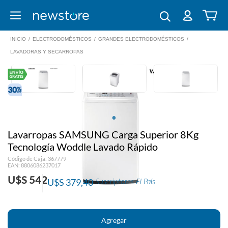
INICIO
/
ELECTRODOMÉSTICOS
/
GRANDES ELECTRODOMÉSTICOS
/
LAVADORAS Y SECARROPAS
Lavarropas SAMSUNG Carga Superior 8Kg
Tecnología Woddle Lavado Rápido
Código de Caja: 367779
EAN: 8806086237017
U$S 542
U$S 379,40
Suscriptores El País