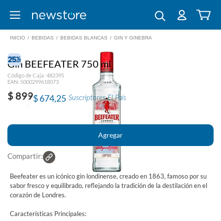
INICIO
/
BEBIDAS
/
BEBIDAS BLANCAS
/
GIN Y GINEBRA
Gin BEEFEATER 750 ml
Código de Caja: 482395
EAN: 5000299618073
$ 899
$ 674,25
Suscriptores El País
Compartir:
Beefeater es un icónico gin londinense, creado en 1863, famoso por su
sabor fresco y equilibrado, reflejando la tradición de la destilación en el
corazón de Londres.
Características Principales: