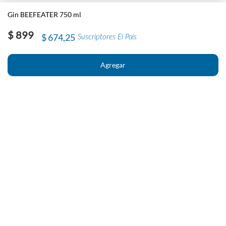
Gin BEEFEATER 750 ml
$ 899
$ 674,25
Suscriptores El País
Nosotros
Contacto
El País
Información
Políticas generales de Newstore
Preguntas Frecuentes
Políticas de cambio y devolución
Condiciones importantes