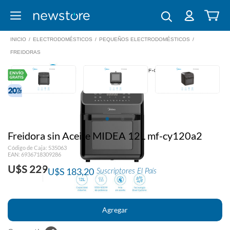
INICIO
/
ELECTRODOMÉSTICOS
/
PEQUEÑOS ELECTRODOMÉSTICOS
/
FREIDORAS
Freidora sin Aceite MIDEA 12L mf-cy120a2
Código de Caja: 535063
EAN: 6936718309286
U$S 229
U$S 183,20
Suscriptores El País