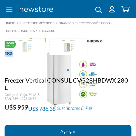
INICIO
/
ELECTRODOMÉSTICOS
/
GRANDES ELECTRODOMÉSTICOS
/
REFRIGERADORES Y FREEZERS
Freezer Vertical CONSUL CVG28HBDWX 280
L
Código de Caja: 501218
EAN: 7891129210189
U$S 959
U$S 786,38
Suscriptores El País