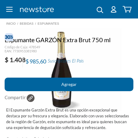
INICIO
/
BEBIDAS
/
ESPUMANTES
Espumante GARZÓN Extra Brut 750 ml
Código de Caja: 478549
EAN: 7730951081980
$ 1.408
$ 985,60
Suscriptores El País
Compartir:
El Espumante Garzón Extra Brut es una opción excepcional que
destaca por su frescura y elegancia. Elaborado con uvas seleccionadas
de la región de Garzón, este espumante es ideal para quienes buscan
una experiencia de degustación sofisticada y refrescante.