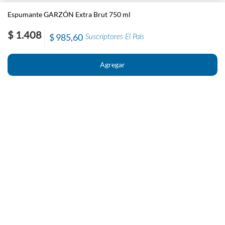
Espumante GARZÓN Extra Brut 750 ml
$ 1.408
$ 985,60
Suscriptores El País
Nosotros
Contacto
El País
Información
Políticas generales de Newstore
Preguntas Frecuentes
Políticas de cambio y devolución
Condiciones importantes