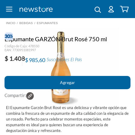
INICIO
/
BEBIDAS
/
ESPUMANTES
Espumante GARZÓN Brut Rosé 750 ml
Código de Caja: 478550
EAN: 7730951081997
$ 1.408
$ 985,60
Suscriptores El País
Compartir:
El Espumante Garzón Brut Rosé es una deliciosa y vibrante opción que
combina la frescura de un espumante de alta calidad con la elegancia de
un rosado. Perfecto para celebrar momentos especiales, este
espumante es ideal para quienes buscan una experiencia de
degustación única y refrescante.