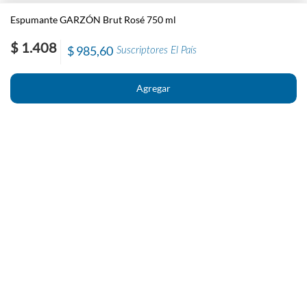
Espumante GARZÓN Brut Rosé 750 ml
$ 1.408
$ 985,60
Suscriptores El País
Nosotros
Contacto
El País
Información
Políticas generales de Newstore
Preguntas Frecuentes
Políticas de cambio y devolución
Condiciones importantes