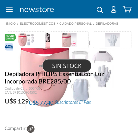
INICIO
/
ELECTRODOMÉSTICOS
/
CUIDADO PERSONAL
/
DEPILADORAS
Depiladora PHILIPS Essential con Luz
Incorporada BRE285/00
Código de Caja: 505408
EAN: 8710103904502
U$S 129
U$S 77,40
Suscriptores El País
Compartir: