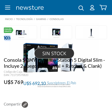
INICIO
/
TECNOLOGÍA
/
GAMING
/
CONSOLAS
Consola SONY PS5 Play Station 5 Digital Slim -
Incluye 2 Juegos (Returnal + Ratchet & Clank)
Código de Caja: 575001
EAN: 711719570820
U$S 769
U$S 692,10
Suscriptores El País
Compartir: