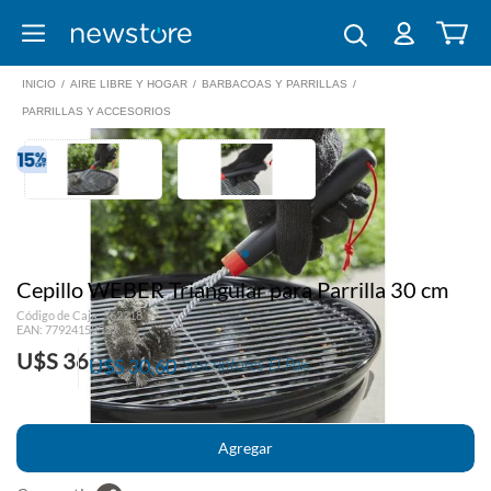
INICIO
/
AIRE LIBRE Y HOGAR
/
BARBACOAS Y PARRILLAS
/
PARRILLAS Y ACCESORIOS
Cepillo WEBER Triangular para Parrilla 30 cm
Código de Caja: 562218
EAN: 77924159527
U$S 36
U$S 30,60
Suscriptores El País