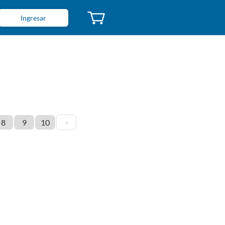
Ingresar
8
9
10
>