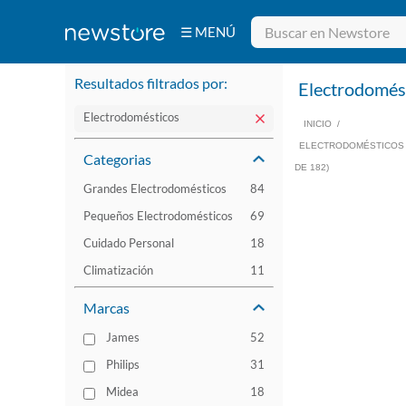
☰ MENÚ
Bebidas
Electrodomésticos
Tecnología
Belleza
Ferretería
Resultados filtrados por:
Deportes y
Electrodomés
Fitness
Aire Libre y
Hogar
Electrodomésticos
INICIO
/
ELECTRODOMÉSTICOS
Categorias
DE 182)
Grandes Electrodomésticos
84
Pequeños Electrodomésticos
69
Cuidado Personal
18
Climatización
11
Marcas
James
52
Philips
31
Midea
18