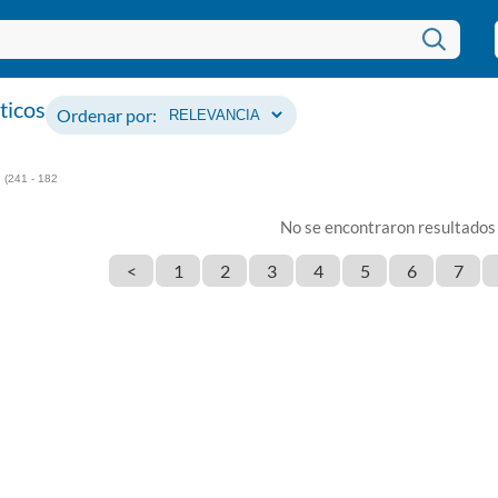
ticos
Ordenar por:
(241 - 182
No se encontraron resultados
<
1
2
3
4
5
6
7