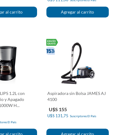
Suscriptores El País
LIPS 1.2L con
Aspiradora sin Bolsa JAMES AJ
rio y Apagado
4100
1000W H...
U$S 155
U$S 131,75
Suscriptores El País
tores El País