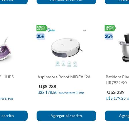
PHILIPS
Aspiradora Robot MIDEA i2A
Batidora Pla
HR7922/90
U$S 238
U$S 239
U$S 178,50
Suscriptores El País
U$S 179,25
res El País
S