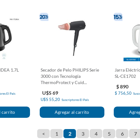
MIDEA 1.7L
Secador de Pelo PHILIPS Serie
Jarra Eléctr
3000 con Tecnología
SL-CE1702
ThermoProtect y Cuid...
$ 890
U$S 69
$ 756,50
ores El País
Suscr
U$S 55,20
Suscriptores El País
<
1
2
3
4
5
6
7