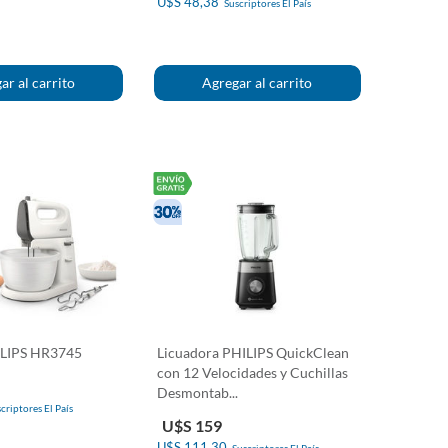
U$S 48,38
Suscriptores El País
ILIPS HR3745
Licuadora PHILIPS QuickClean
con 12 Velocidades y Cuchillas
Desmontab...
criptores El País
U$S 159
U$S 111,30