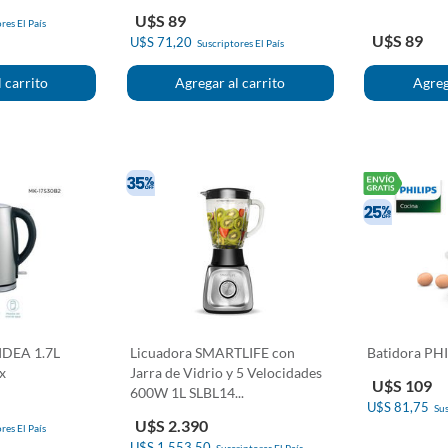
BHS515/00
U$S 89
res El País
U$S 89
U$S 71,20
Suscriptores El País
MIDEA 1.7L
Licuadora SMARTLIFE con
Batidora PH
x
Jarra de Vidrio y 5 Velocidades
U$S 109
600W 1L SLBL14...
U$S 81,75
Sus
U$S 2.390
res El País
U$S 1.553,50