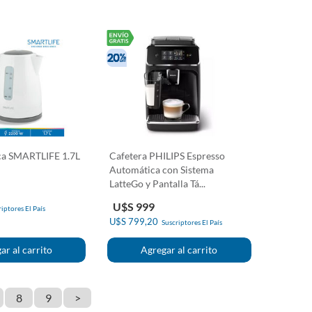
ica SMARTLIFE 1.7L
Cafetera PHILIPS Espresso
Automática con Sistema
LatteGo y Pantalla Tá...
U$S 999
iptores El País
U$S 799,20
Suscriptores El País
8
9
>