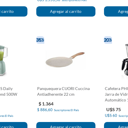
Suscriptores El País
S Daily
Panquequera CUORI Cuccina
Cafetera PHI
lend 500W
Antiadherente 22 cm
Jarra de Vid
Automático 
$ 1.364
U$S 75
$ 886,60
Suscriptores El País
U$S 60
res El País
Suscrip