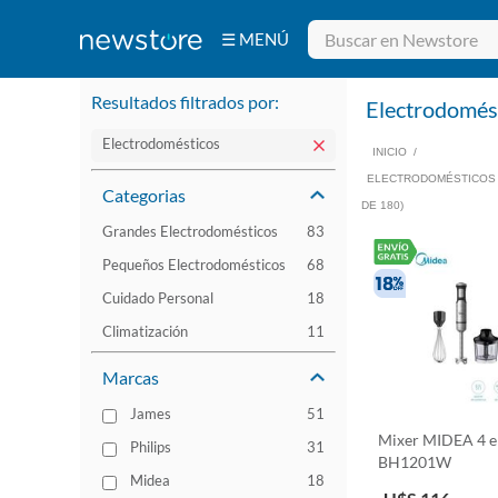
☰ MENÚ
Bebidas
Electrodomésticos
Tecnología
Belleza
Ferretería
Resultados filtrados por:
Deportes y
Electrodomés
Fitness
Aire Libre y
Hogar
Electrodomésticos
INICIO
/
ELECTRODOMÉSTICOS
Categorias
DE 180)
Grandes Electrodomésticos
83
Pequeños Electrodomésticos
68
Cuidado Personal
18
Climatización
11
Marcas
James
51
Mixer MIDEA 4 e
Philips
31
BH1201W
Midea
18