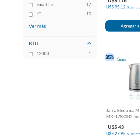
U$S 116
Smartlife
17
U$S 95,12
Suscripto
LG
10
Ver más
BTU
12000
1
Jarra Eléctrica 
MK-17S30B2 Ino
U$S 43
U$S 27,95
Suscripto