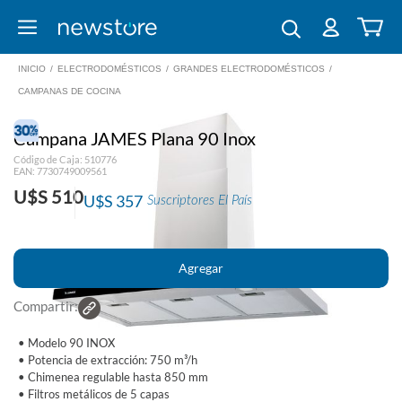
INICIO
/
ELECTRODOMÉSTICOS
/
GRANDES ELECTRODOMÉSTICOS
/
CAMPANAS DE COCINA
Campana JAMES Plana 90 Inox
Código de Caja: 510776
EAN: 7730749009561
U$S 510
U$S 357
Suscriptores El País
Compartir:
• Modelo 90 INOX
• Potencia de extracción: 750 m³/h
• Chimenea regulable hasta 850 mm
• Filtros metálicos de 5 capas