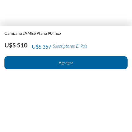
Campana JAMES Plana 90 Inox
U$S 510
U$S 357
Suscriptores El País
Nosotros
Contacto
El País