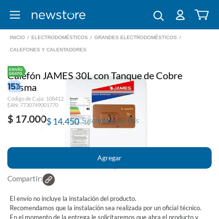
INICIO
/
ELECTRODOMÉSTICOS
/
GRANDES ELECTRODOMÉSTICOS
/
CALEFONES Y CALENTADORES
Calefón JAMES 30L con Tanque de Cobre
Prisma
Código de Caja: 108412
EAN: 7730749001770
$ 17.000
$ 14.450
Suscriptores El País
Compartir:
El envío no incluye la instalación del producto.
Recomendamos que la instalación sea realizada por un oficial técnico.
En el momento de la entrega le solicitaremos que abra el producto y