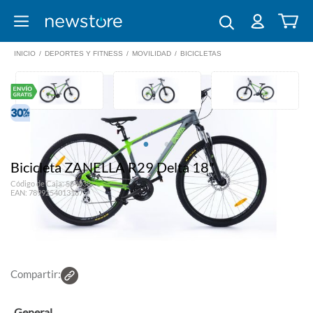
INICIO
/
DEPORTES Y FITNESS
/
MOVILIDAD
/
BICICLETAS
Bicicleta ZANELLA R29 Delta 18"
Código de Caja: 554038
EAN: 7899254013187
Compartir:
General