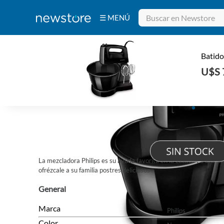
☰ MENÚ
Bebidas
Electrodomésticos
Tecnología
Belleza
Ferretería
INICIO
/
ELECTRODOMÉSTICOS
/
PEQUEÑOS ELECTRODOMÉSTICOS
Deportes y
Fitness
Aire Libre y
Batido
Hogar
U$S 
La mezcladora Philips es su ayuda favorita en la cocina. Es una b
ofrézcale a su familia postres deliciosos
General
Marca
Philips
Color