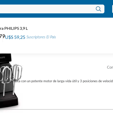
/
BATIDORAS
Ba
ra PHILIPS 3,9 L
Códi
79
U$S 59,25
Suscriptores El País
EAN:
U$
Com
atidora robusta con un potente motor de larga vida útil y 3 posiciones de veloc