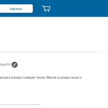
Ingresar
tidora PHILIPS 3,9 L
go de Caja: 554937
 8710103915935
S 79
U$S 59,25
Suscriptores El País
partir:
idad para manejar cualquier receta. Mezcle su propia receta y