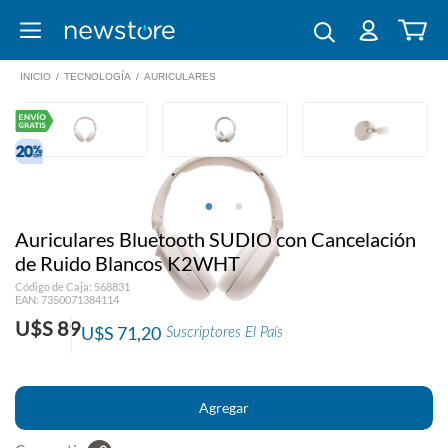
INICIO
/
TECNOLOGÍA
/
AURICULARES
Auriculares Bluetooth SUDIO con Cancelación
de Ruido Blancos K2WHT
Código de Caja: 568831
EAN: 7350071384114
U$S 89
U$S 71,20
Suscriptores El País