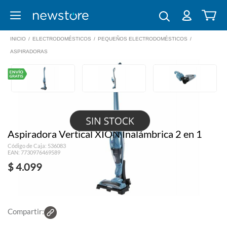
INICIO
/
ELECTRODOMÉSTICOS
/
PEQUEÑOS ELECTRODOMÉSTICOS
/
ASPIRADORAS
Aspiradora Vertical XION Inalámbrica 2 en 1
Código de Caja: 536083
EAN: 7730976469589
$ 4.099
Compartir: